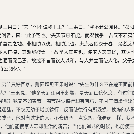
，而一闲其所施。其于人心者，若是其远也。
见
王果
曰：“夫子何不
谭
我于王？”王果曰：“我不若
公阅休
。”彭
而问者，曰：‘此予宅也。’夫夷节已不能，而况我乎！吾又不若夷
乎富贵之地。非相助以德，相助
消
也。夫冻者假衣于春，
暍者
反
佞人正德
，其孰能
桡
焉！”“故圣人其穷也，使家人忘其贫；其达
之通而保己焉。故或不言而饮人以和，与人并立而使人化，父子
公阅休’。”
，夷节只好回家。则阳拜见王果时说：“先生为什么不在楚王面前
何人？”王果说：“他冬天到江河里刺鳖，夏天到山傍休息，有过往
是我呢？我又不如夷节。夷节缺少德行却有智巧，不甘于清虚恬淡
里迷乱，不仅无助于增长德行，反而使德行有所毁损，挨冻的人
又威严，他对有过错的人，不会给予一点宽恕，像老虎一样，要
候，他们能使家人忘却生活的清苦；当他们通达的时候，也能使