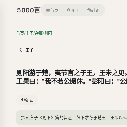
言
5000
首页
热门
讨论
/
/
/
首页
庄子
杂篇
则阳
庄子
则阳游于楚，夷节言之于王，王未之见
王果曰：“我不若公阅休。”彭阳曰：“
樊。有过而问者，曰：‘此予宅也。’夫
人也，无德而有知，不自许，以之神其
朗读
夫冻者假衣于春，暍者反冬乎冷风。夫
非夫佞人正德，其孰能桡焉。故圣人其
探索庄子《则阳》篇的智慧：彭阳求荐于楚王，王果以
卑；其于物也，与之为娱矣；其于人也