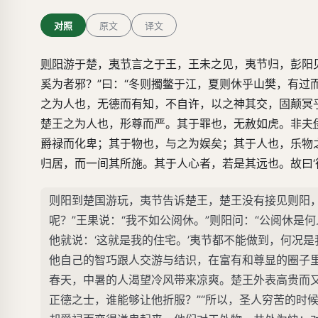
并立而使人化，父子之宜。彼其乎归居
对照
原文
译文
曰‘待公阅休’。”
则阳
游于楚，
夷节
言之于王，王未之见，夷节归，彭阳
奚为者邪？”曰：“冬则擉鳖于江，夏则休乎山樊，有过
之为人也，无德而有知，不自许，以之神其交，固颠冥
楚王之为人也，形尊而严。其于罪也，无赦如虎。非夫
爵禄而化卑；其于物也，与之为娱矣；其于人也，乐物
归居，而一间其所施。其于人心者，若是其远也。故曰‘待
则阳到楚国游玩，夷节告诉楚王，楚王没有接见则阳
呢？”王果说：“我不如公阅休。”则阳问：“公阅休是
他就说：‘这就是我的住宅。’夷节都不能做到，何况
他自己的智巧跟人交游与结识，在富有和尊显的圈子
春天，中暑的人渴望冷风带来凉爽。楚王外表高贵而
正德之士，谁能够让他折服？”“所以，圣人穷苦的时