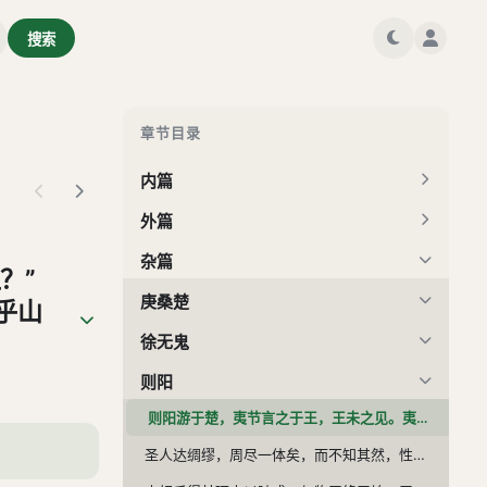
搜索
章节目录
内篇
外篇
杂篇
？”
庚桑楚
乎山
节之为
徐无鬼
也。
则阳
虎。
则阳游于楚，夷节言之于王，王未之见。夷节归。彭阳见王果曰：“夫子何不谭我于王？”王果曰：“我不若公阅休。”彭阳曰：“公阅休奚为者邪？”曰：“冬则戳鳖于江，夏则休乎山樊。有过而问者，曰：‘此予宅也。’夫夷节已不能，而况我乎！吾又不若夷节。夫夷节之为人也，无德而有知，不自许，以之神其交，固颠冥乎富贵之地。非相助以德，相助消也。夫冻者假衣于春，暍者反冬乎冷风。夫楚王之为人也，形尊而严。其于罪也，无赦如虎。非夫佞人正德，其孰能桡焉。故圣人其穷也，使家人忘其贫；其达也，使王公忘爵禄而化卑；其于物也，与之为娱矣；其于人也，乐物之通而保己焉。故或不言而饮人以和，与人并立而使人化，父子之宜。彼其乎归居，而一闲其所施。其于人心者，若是其远也。故曰‘待公阅休’。”
而化
圣人达绸缪，周尽一体矣，而不知其然，性也。复命摇作而以天为师，人则从而命之也。忧乎知，而所行恒无几时，其有止也，若之何！生而美者，人与之鉴，不告则不知其美于人也。若知之，若不知之，若闻之，若不闻之，其可喜也终无已，人之好之亦无已，性也。圣人之爱人也，人与之名，不告则不知其爱人也。若知之，若不知之，若闻之，若不闻之，其爱人也终无已，人之安之亦无已，性也。 旧国旧都，望之畅然。虽使丘陵草木之缗入之者十九，犹之畅然，况见见闻闻者也，以十仞之台县众间者也。
与人