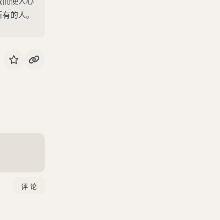
教而使人心
渔父
所有的人。
列御寇
天下