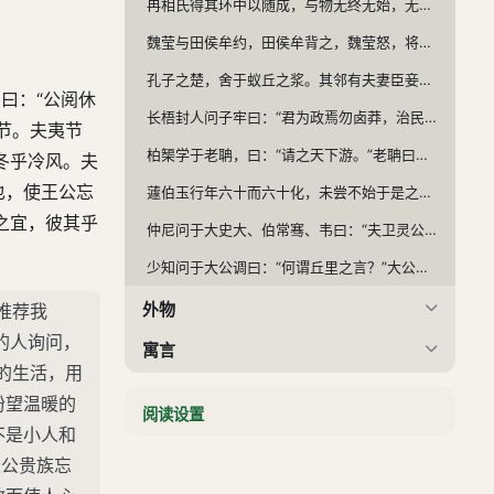
冉相氏得其环中以随成，与物无终无始，无几无时。日与物化者，一不化者也。阖尝舍之！夫师天而不得师天，与物皆殉。其以为事也，若之何！夫圣人未始有天，未始有人，未始有始，未始有物，与世偕行而不替，所行之备而不洫，其合之也，若之何！汤得其司御，门尹登恒为之傅之。从师而不囿，得其随成，为之司其名之名。嬴法得其两见。仲尼之尽虑，为之傅之。容成氏曰：“除日无岁，无内无外。”
故
魏莹与田侯牟约，田侯牟背之，魏莹怒，将使人刺之。犀首公孙衍闻而耻之，曰：“君为万乘之君也，而以匹夫从仇。衍请受甲二十万，为君攻之，虏其人民，系其牛马，使其君内热发于背，然后拨其国。忌也出走，然后抶其背，折其脊。”季子闻而耻之，曰：“筑十仞之城，城者既十仞矣，则又坏之，此胥靡之所苦也。今兵不起七年矣，此王之基也。衍，乱人也，不可听也。”华子闻而丑之，曰：“善言伐齐者，乱人也；善言勿伐者，亦乱人也；谓‘伐之与不伐乱人也’者，又乱人也。”君曰：“然则若何？”曰：“君求其道而已矣。” 惠之闻之，而见戴晋人。戴晋人曰：“有所谓蜗者，君知之乎？”曰：“然。”“有国于蜗之左角者，曰触氏；有国于蜗之右角者，曰蛮氏。时相与争地而战，伏尸数万，逐北旬有五日而后反。”君曰：“噫！其虚言与？”曰：“臣请为君实之。君以意在四方上下有穷乎？”君曰：“无穷。”曰：“知游心于无穷，而反在通达之国，若存若亡乎？”君曰：“然。”曰：“通达之中有魏，于魏中有梁，于梁中有王，王与蛮氏有辩乎？”君曰：“无辩。”客出而君惝然若有亡也。客出，惠子见。君曰：“客，大人也，圣人不足以当之。”惠子曰：“夫吹管也，犹有也；吹剑首者， 而已矣。尧、舜，人之所誉也。道尧、舜于戴晋人之前，譬犹一也。”
孔子之楚，舍于蚁丘之浆。其邻有夫妻臣妾登极者，子路曰：“是何为者邪？”仲尼曰：“是圣人仆也。是自埋于民，自藏于畔。其声销，其志无穷，其口虽言，其心未尝言。方且与世违，而心不屑与之俱。是陆沉者也，是其市南宜僚邪？”子路请往召之。孔子曰：“已矣！彼知丘之着于己也，知丘之适楚也，以丘为必使楚王之召己也。彼且以丘为佞人也。夫若然者，其于佞人也，羞闻其言，而况亲见其身乎！而何以为存！”子路往视之，其室虚矣。
阳曰：“公阅休
长梧封人问子牢曰：“君为政焉勿卤莽，治民焉勿灭裂。昔予为禾，耕而卤莽之，则其实亦卤莽而报予；芸而灭裂之，其实亦灭裂而报予。予来年变齐，深其耕而熟 之，其禾蘩以滋，予终年厌飧。”庄子闻之曰：“今人之治其形，理其心，多有似封人之所谓：遁其天，离其性，灭其情，亡其神，以众为。故卤莽其性者，欲恶之孽为性，萑苇蒹 始萌，以扶吾形，寻擢吾性。并溃漏发，不择所出，漂疽疥痈，内热溲膏是也。”
节。夫夷节
柏榘学于老聃，曰：“请之天下游。”老聃曰：“已矣！天下犹是也。”又请之，老聃曰：“汝将何始？”曰：“始于齐。”至齐，见辜人焉，推而强之，解朝服而幕之，号天而哭之，曰：“子乎！子乎！天下有大灾，子独先离之。曰‘莫为盗，莫为杀人’。荣辱立然后睹所病，货财聚然后睹所争。今立人之所病，聚人之所争，穷困人之身，使无休时。欲无至此得乎？古之君人者，以得为在民，以失为在己；以正为在民，以枉为在己。故一形有失其形者，退而自责。今则不然，匿为物而愚不识，大为难而罪不敢，重为任而罚不胜，远其涂而诛不至。民知力竭，则以伪继之。日出多伪，士民安取不伪。夫力不足则伪，知不足则欺，财不足则盗。盗窃之行，于谁责而可乎？”
冬乎冷风。夫
也，使王公忘
蘧伯玉行年六十而六十化，未尝不始于是之，而卒诎之以非也。未知今之所谓是之非五十九非也。万物有乎生而莫见其根，有乎出而莫见其门。人皆尊其知之所知，而莫知恃其知之所不知而后知，可不谓大疑乎！已乎！已乎！且无所逃。此所谓然与然乎！
之宜，彼其乎
仲尼问于大史大、伯常骞、韦曰：“夫卫灵公饮酒湛乐，不听国家之政；田猎毕弋，不应诸侯之际：其所以为灵公者何邪？”大 曰：“是因是也。”伯常骞曰：“夫灵公有妻三人，同滥而浴。史鳅奉御而进所，搏币而扶翼。其慢若彼之甚也，见贤人若此其肃也，是其所以为灵公也。” 韦曰：“夫灵公也，死，卜葬于故墓，不吉；卜葬于沙丘而吉。掘之数仞，得石椁焉，洗而视之，有铭焉，曰：‘不冯其子，灵公夺而里之。’夫灵公之为灵也久矣！之二人何足以识之。”
少知问于大公调曰：“何谓丘里之言？”大公调曰：“丘里者，合十姓百名而为风俗也，合异以为同，散同以为异。今指马之百体而不得马，而马系于前者，立其百体而谓之马也。是故丘山积卑而为高，江河合水而为大，大人合并而为公。是以自外入者，有主而不执；由中出者，有正而不距。四时殊气，天不赐，故岁成；五官殊职，君不私，故国治；文武殊材，大人不赐，故德备；万物殊理，道不私，故无名。无名故无为，无为而无不为。时有终始，世有变化，祸福淳淳，至有所拂者而有所宜，自殉殊面；有所正者有所差，比于大泽，百材皆度；观于大山，木石同坛。此之谓丘里之言。” 少知曰：“然则谓之道足乎？”大公调曰：“不然，今计物之数，不止于万，而期曰万物者，以数之多者号而读之也。是故天地者，形之大者也；阴阳者，气之大者也；道者为之公。因其大以号而读之则可也，已有之矣，乃将得比哉！则若以斯辩，譬犹狗马，其不及远矣。”少知曰：“四方之内，六合之里，万物之所生恶起？”大公调曰：“阴阳相照相盖相治，四时相代相生相杀。欲恶去就，于是挢起。雌雄片合，于是庸有。安危相易，祸福相生，缓急相摩，聚散以成。此名实之可纪，精之可志也。随序之相理，挢运之相使，穷则反，终则始，此物之所有。言之所尽，知之所至，极物而已。睹道之人，不随其所废，不原其所起，此议之所止。”少知曰：“季真之莫为，接子之或使。二家之议，孰正于其情，孰偏于其理？”大公调曰：“鸡鸣狗吠，是人之所知。虽有大知，不能以言读其所自化，又不能以意其所将为。斯而析之，精至于无伦，大至于不可围。或之使，莫之为，未免于物而终以为过。或使则实，莫为则虚。有名有实，是物之居；无名无实，在物之虚。可言可意，言而愈疏。未生不可忌，已死不可阻。死生非远也，理不可睹。或之使，莫之为，疑之所假。吾观之本，其往无穷；吾求之末，其来无止。无穷无止，言之无也，与物同理。或使莫为，言之本也。与物终始。道不可有，有不可无。道之为名，所假而行。或使莫为，在物一曲，夫胡为于大方！言而足，则终日言而尽道；言而不足，则终日言而尽物。道，物之极，言默不足以载。非言非默，议有所极。”
外物
推荐我
的人询问，
寓言
的生活，用
让王
盼望温暖的
阅读设置
盗跖
不是小人和
王公贵族忘
说剑