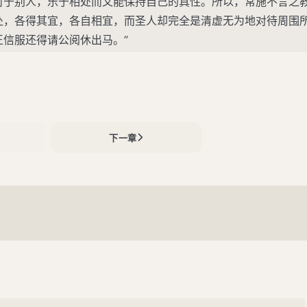
对于别人，乐于相处而又能保持自己的真性。所以，常施不言之
处，各得其宜，各自相宜，而圣人却完全是清虚无为地对待周围
信服还得请公阅休出马。”
下一章