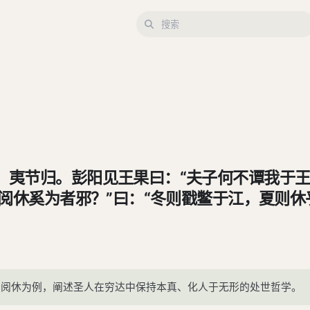
。夷节归。彭阳见王果曰：“夫子何不谭我于王
公阅休奚为者邪？”曰：“冬则戳鳖于江，夏则休
夷节已不能，而况我乎！吾又不若夷节。夫夷
交，固颠冥乎富贵之地。非相助以德，相助消
楚王之为人也，形尊而严。其于罪也，无赦如
穷也，使家人忘其贫；其达也，使王公忘爵禄
公阅休为例，阐述圣人在穷达中保持本真、化人于无形的处世哲学。
，乐物之通而保己焉。故或不言而饮人以和，